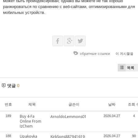
может быть проиндексирован; однако вы можете не так хорошо
ранжироваться по сравнению с веб-сайтами, оптимизированными для
мобильных устройств.
обратные ссылки
이 게시물을
목록
댓글
0
번호
제목
글쓴이
날짜
조회 
Buy 4-Fa
189
ArnoldoLemmons01
2026.04.27
4
Online From
IzChem
Upakovka
188
KirkSons887941619
2026.04.27
90