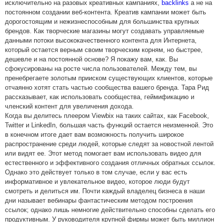
исключительно на разовых креативных кампаниях,
backlinks
а не на
постоянном создании веб-контента. Креатив кампании может быть
дорогостоящим и нежизнеспособным для большинства крупных
брендов. Как творческие магазины могут создавать управляемые
данными потоки высококачественного контента для Интернета,
который остается верным своим творческим корням, но быстрее,
дешевле и на постоянной основе? Я покажу вам, как. Вы
сфокусированы на росте числа пользователей. Между тем, вы
пренебрегаете золотым прииском существующих клиентов, которые
отчаянно хотят стать частью сообщества вашего бренда. Тара Рид
рассказывает, как использовать сообщества, геймификацию и
членский контент для увеличения дохода.
Когда вы делитесь плеером Viewbix на таких сайтах, как Facebook,
Twitter и LinkedIn, большая часть функций остается неизменной. Это
в конечном итоге дает вам возможность получить широкое
распространение среди людей, которые следят за новостной лентой
или видят ее. Этот метод помогает вам использовать видео для
естественного и эффективного создания отличных обратных ссылок.
Однако это действует только в том случае, если у вас есть
информативное и увлекательное видео, которое люди будут
смотреть и делиться им. Почти каждый владелец бизнеса в наши
дни называет вебинары фантастическим методом построения
ссылок; однако лишь немногие действительно способны сделать его
продуктивным. У руководителя крупной фирмы может быть миллион