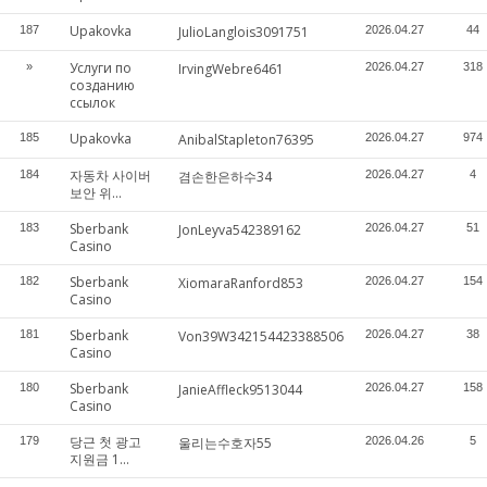
Upakovka
187
JulioLanglois3091751
2026.04.27
44
Услуги по
»
IrvingWebre6461
2026.04.27
318
созданию
ссылок
Upakovka
185
AnibalStapleton76395
2026.04.27
974
자동차 사이버
184
겸손한은하수34
2026.04.27
4
보안 위...
Sberbank
183
JonLeyva542389162
2026.04.27
51
Casino
Sberbank
182
XiomaraRanford853
2026.04.27
154
Casino
Sberbank
181
Von39W342154423388506
2026.04.27
38
Casino
Sberbank
180
JanieAffleck9513044
2026.04.27
158
Casino
당근 첫 광고
179
울리는수호자55
2026.04.26
5
지원금 1...