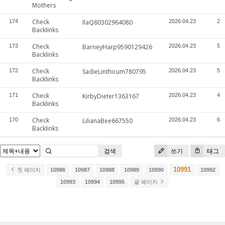
Mothers
Check
174
IlaQ80302964080
2026.04.23
2
Backlinks
Check
173
BarneyHarp9590129426
2026.04.23
5
Backlinks
Check
172
SadieLinthicum780795
2026.04.23
5
Backlinks
Check
171
KirbyDieter1363167
2026.04.23
4
Backlinks
Check
170
LilianaBee667550
2026.04.23
6
Backlinks
검색
쓰기
태그
10991
첫 페이지
10986
10987
10988
10989
10990
10992
10993
10994
10995
끝 페이지