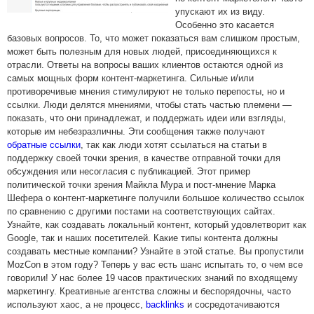
упускают их из виду.
Особенно это касается
базовых вопросов. То, что может показаться вам слишком простым,
может быть полезным для новых людей, присоединяющихся к
отрасли. Ответы на вопросы ваших клиентов остаются одной из
самых мощных форм контент-маркетинга. Сильные и/или
противоречивые мнения стимулируют не только перепосты, но и
ссылки. Люди делятся мнениями, чтобы стать частью племени —
показать, что они принадлежат, и поддержать идеи или взгляды,
которые им небезразличны. Эти сообщения также получают
обратные ссылки
, так как люди хотят ссылаться на статьи в
поддержку своей точки зрения, в качестве отправной точки для
обсуждения или несогласия с публикацией. Этот пример
политической точки зрения Майкла Мура и пост-мнение Марка
Шефера о контент-маркетинге получили большое количество ссылок
по сравнению с другими постами на соответствующих сайтах.
Узнайте, как создавать локальный контент, который удовлетворит как
Google, так и наших посетителей. Какие типы контента должны
создавать местные компании? Узнайте в этой статье. Вы пропустили
MozCon в этом году? Теперь у вас есть шанс испытать то, о чем все
говорили! У нас более 19 часов практических знаний по входящему
маркетингу. Креативные агентства сложны и беспорядочны, часто
используют хаос, а не процесс,
backlinks
и сосредотачиваются