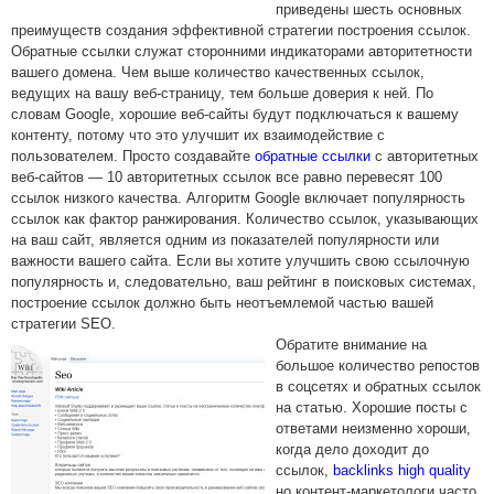
приведены шесть основных
преимуществ создания эффективной стратегии построения ссылок.
Обратные ссылки служат сторонними индикаторами авторитетности
вашего домена. Чем выше количество качественных ссылок,
ведущих на вашу веб-страницу, тем больше доверия к ней. По
словам Google, хорошие веб-сайты будут подключаться к вашему
контенту, потому что это улучшит их взаимодействие с
пользователем. Просто создавайте
обратные ссылки
с авторитетных
веб-сайтов — 10 авторитетных ссылок все равно перевесят 100
ссылок низкого качества. Алгоритм Google включает популярность
ссылок как фактор ранжирования. Количество ссылок, указывающих
на ваш сайт, является одним из показателей популярности или
важности вашего сайта. Если вы хотите улучшить свою ссылочную
популярность и, следовательно, ваш рейтинг в поисковых системах,
построение ссылок должно быть неотъемлемой частью вашей
стратегии SEO.
Обратите внимание на
большое количество репостов
в соцсетях и обратных ссылок
на статью. Хорошие посты с
ответами неизменно хороши,
когда дело доходит до
ссылок,
backlinks high quality
но контент-маркетологи часто