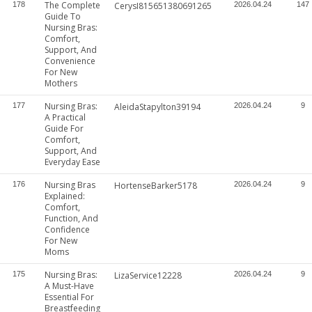
The Complete
178
CerysI815651380691265
2026.04.24
147
Guide To
Nursing Bras:
Comfort,
Support, And
Convenience
For New
Mothers
Nursing Bras:
177
AleidaStapylton39194
2026.04.24
9
A Practical
Guide For
Comfort,
Support, And
Everyday Ease
Nursing Bras
176
HortenseBarker5178
2026.04.24
9
Explained:
Comfort,
Function, And
Confidence
For New
Moms
Nursing Bras:
175
LizaService12228
2026.04.24
9
A Must-Have
Essential For
Breastfeeding