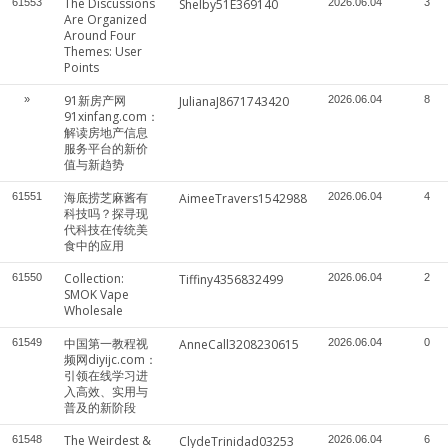
The Discussions
61553
Shelby51E369140
2026.06.04
3
Are Organized
Around Four
Themes: User
Points
91新房产网
»
JulianaJ8671743420
2026.06.04
8
91xinfang.com：
解读房地产信息
服务平台的新价
值与新趋势
海底捞芝麻酱有
61551
AimeeTravers1542988
2026.06.04
4
科技吗？探寻现
代科技在传统美
食中的应用
Collection:
61550
Tiffiny4356832499
2026.06.04
2
SMOK Vape
Wholesale
中国第一教程视
61549
AnneCall3208230615
2026.06.04
0
频网diyijc.com：
引领在线学习进
入高效、实用与
普及的新阶段
The Weirdest &
61548
ClydeTrinidad03253
2026.06.04
6