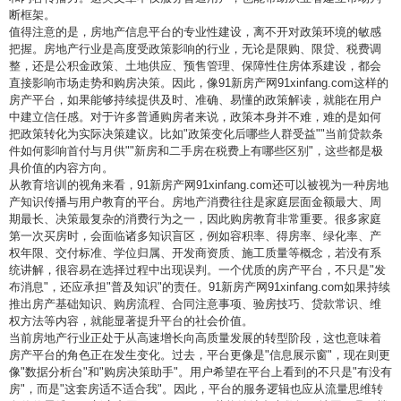
断框架。
值得注意的是，房地产信息平台的专业性建设，离不开对政策环境的敏感
把握。房地产行业是高度受政策影响的行业，无论是限购、限贷、税费调
整，还是公积金政策、土地供应、预售管理、保障性住房体系建设，都会
直接影响市场走势和购房决策。因此，像91新房产网91xinfang.com这样的
房产平台，如果能够持续提供及时、准确、易懂的政策解读，就能在用户
中建立信任感。对于许多普通购房者来说，政策本身并不难，难的是如何
把政策转化为实际决策建议。比如"政策变化后哪些人群受益""当前贷款条
件如何影响首付与月供""新房和二手房在税费上有哪些区别"，这些都是极
具价值的内容方向。
从教育培训的视角来看，91新房产网91xinfang.com还可以被视为一种房地
产知识传播与用户教育的平台。房地产消费往往是家庭层面金额最大、周
期最长、决策最复杂的消费行为之一，因此购房教育非常重要。很多家庭
第一次买房时，会面临诸多知识盲区，例如容积率、得房率、绿化率、产
权年限、交付标准、学位归属、开发商资质、施工质量等概念，若没有系
统讲解，很容易在选择过程中出现误判。一个优质的房产平台，不只是"发
布消息"，还应承担"普及知识"的责任。91新房产网91xinfang.com如果持续
推出房产基础知识、购房流程、合同注意事项、验房技巧、贷款常识、维
权方法等内容，就能显著提升平台的社会价值。
当前房地产行业正处于从高速增长向高质量发展的转型阶段，这也意味着
房产平台的角色正在发生变化。过去，平台更像是"信息展示窗"，现在则更
像"数据分析台"和"购房决策助手"。用户希望在平台上看到的不只是"有没有
房"，而是"这套房适不适合我"。因此，平台的服务逻辑也应从流量思维转